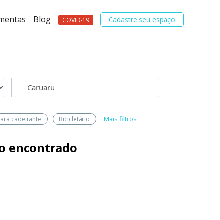
amentas
Blog
Cadastre seu espaço
COVID-19
Mais filtros
para cadeirante
Bicicletário
o encontrado