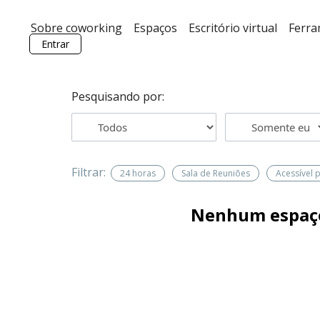
Sobre coworking
Espaços
Escritório virtual
Ferr
Entrar
Pesquisando por:
Filtrar:
24 horas
Sala de Reuniões
Acessível 
Nenhum espaç