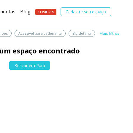
amentas
Blog
Cadastre seu espaço
COVID-19
Mais filtros
niões
Acessível para cadeirante
Bicicletário
um espaço encontrado
Buscar em Pará