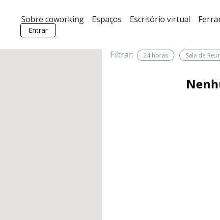
Sobre coworking
Espaços
Escritório virtual
Ferr
Entrar
Filtrar:
24 horas
Sala de Reu
Nenh