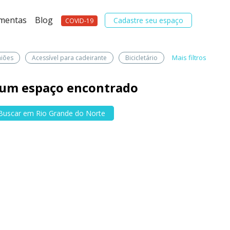
amentas
Blog
Cadastre seu espaço
COVID-19
Mais filtros
niões
Acessível para cadeirante
Bicicletário
um espaço encontrado
Buscar em Rio Grande do Norte