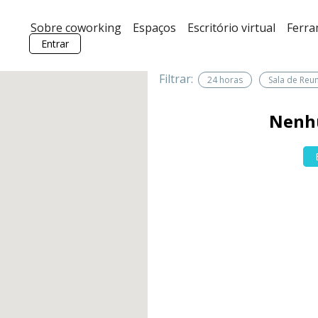
Sobre coworking
Espaços
Escritório virtual
Ferr
Entrar
Filtrar:
24 horas
Sala de Reu
Nenh