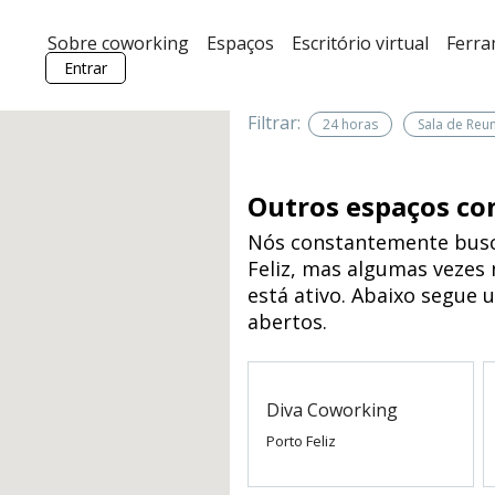
Sobre coworking
Espaços
Escritório virtual
Ferr
Entrar
Filtrar:
24 horas
Sala de Reu
Outros espaços co
Nós constantemente busc
Feliz, mas algumas vezes
está ativo. Abaixo segue 
abertos.
Diva Coworking
Porto Feliz