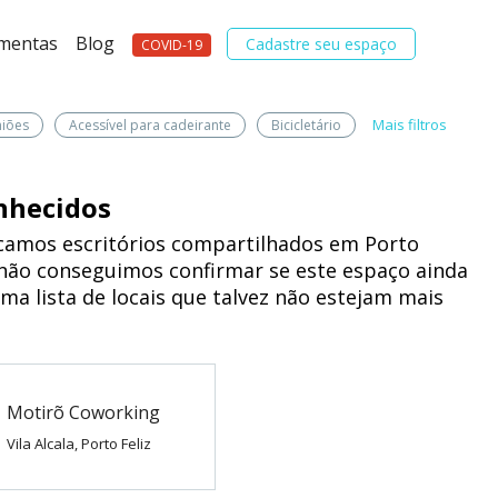
amentas
Blog
Cadastre seu espaço
COVID-19
Mais filtros
niões
Acessível para cadeirante
Bicicletário
nhecidos
amos escritórios compartilhados em Porto
 não conseguimos confirmar se este espaço ainda
uma lista de locais que talvez não estejam mais
Motirõ Coworking
Vila Alcala, Porto Feliz