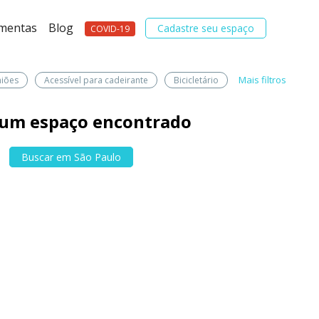
amentas
Blog
Cadastre seu espaço
COVID-19
Mais filtros
niões
Acessível para cadeirante
Bicicletário
um espaço encontrado
Buscar em São Paulo