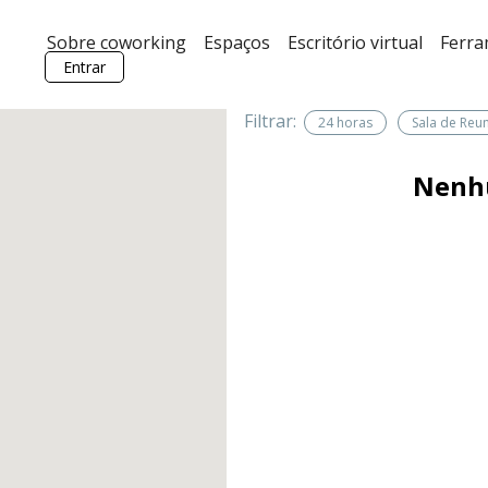
Sobre coworking
Espaços
Escritório virtual
Ferr
Entrar
Filtrar:
24 horas
Sala de Reu
Nenh