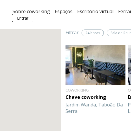
Sobre coworking
Espaços
Escritório virtual
Ferr
Entrar
Filtrar:
24 horas
Sala de Reu
COWORKING
C
Chave coworking
E
Jardim Wanda, Taboão Da
P
Serra
L