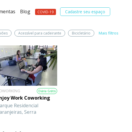
amentas
Blog
Cadastre seu espaço
COVID-19
Mais filtros
niões
Acessível para cadeirante
Bicicletário
OWORKING
Diária Grátis
njoy Work Coworking
arque Residencial
aranjeiras, Serra