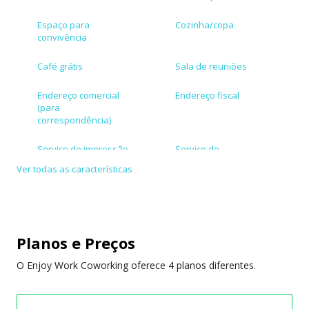
modernas e um auditório. Tudo pensado para ser
único.
Espaço para
Cozinha/copa
convivência
Nascemos para ser diferentes e não somente para
Café grátis
Sala de reuniões
servir de sede, nascemos para acelerar o seu
negócio!
Endereço comercial
Endereço fiscal
(para
correspondência)
Enjoy Work, o seu negócio acontece aqui.
Serviço de impressão
Serviço de
secretariado
Ver todas as características
Aceita cartões de
Atendimento em
crédito/débito
inglês
Internet de alta
Internet redundante
Planos e Preços
velocidade
O Enjoy Work Coworking oferece 4 planos diferentes.
Ar-condicionado
Eventos para
membros