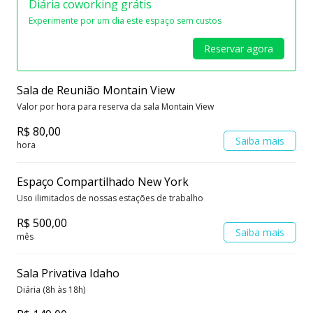
Diária coworking grátis
Cadeiras ergonômicas
Standing Desks
Experimente por um dia este espaço sem custos
Permite animais
Reservar agora
Sala de Reunião Montain View
Valor por hora para reserva da sala Montain View
R$ 80,00
Saiba mais
hora
Espaço Compartilhado New York
Uso ilimitados de nossas estações de trabalho
R$ 500,00
Saiba mais
mês
Sala Privativa Idaho
Diária (8h às 18h)