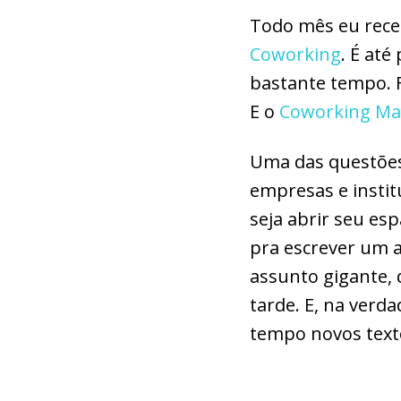
Todo mês eu rece
Coworking
. É até
bastante tempo. 
E o
Coworking M
Uma das questões 
empresas e insti
seja abrir seu es
pra escrever um 
assunto gigante, 
tarde. E, na verd
tempo novos texto