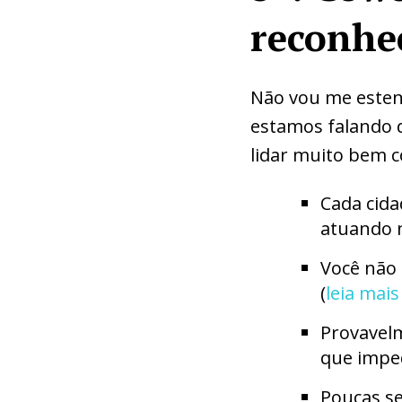
reconhe
Não vou me esten
estamos falando d
lidar muito bem 
Cada cida
atuando 
Você não
(
leia mais
Provavelm
que impe
Poucas s