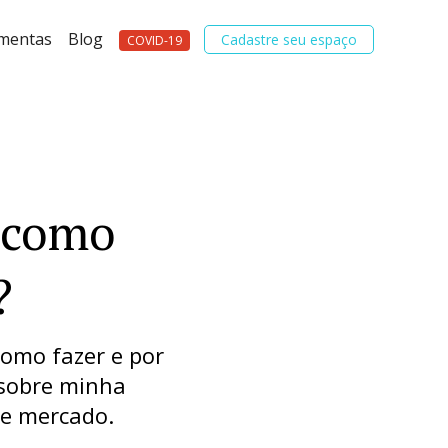
amentas
Blog
Cadastre seu espaço
COVID-19
 como
?
omo fazer e por
sobre minha
se mercado.