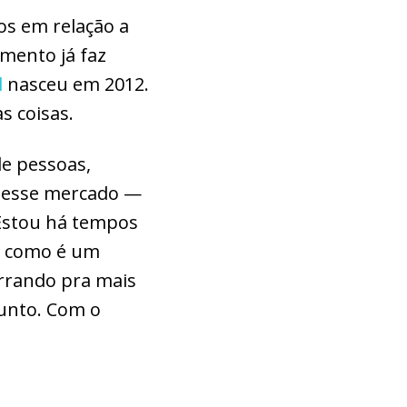
os em relação a
imento já faz
l
nasceu em 2012.
s coisas.
de pessoas,
 nesse mercado —
 Estou há tempos
as como é um
urrando pra mais
sunto. Com o