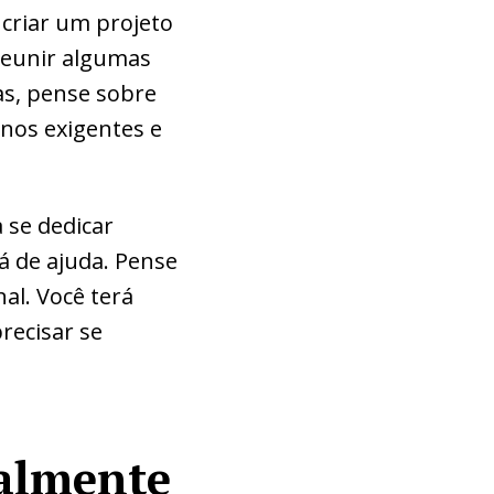
 criar um projeto
reunir algumas
as, pense sobre
enos exigentes e
a se dedicar
á de ajuda. Pense
al. Você terá
recisar se
talmente