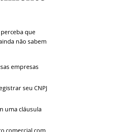
 perceba que
s ainda não sabem
ersas empresas
gistrar seu CNPJ
em uma cláusula
o comercial com