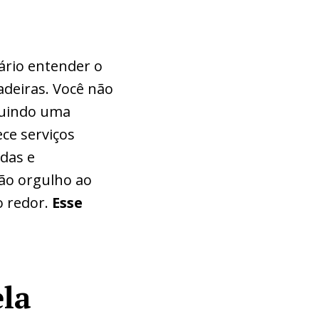
ário entender o
deiras. Você não
ruindo uma
ce serviços
adas e
ão orgulho ao
o redor.
Esse
ela