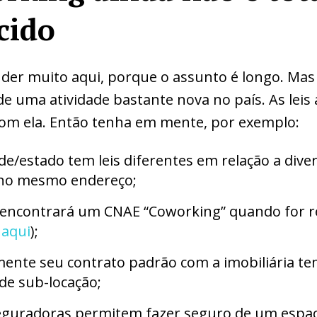
cido
der muito aqui, porque o assunto é longo. Mas
e uma atividade bastante nova no país. As lei
com ela. Então tenha em mente, por exemplo:
de/estado tem leis diferentes em relação a div
no mesmo endereço;
 encontrará um CNAE “Coworking” quando for re
 aqui
);
ente seu contrato padrão com a imobiliária t
de sub-locação;
eguradoras permitem fazer seguro de um espaç