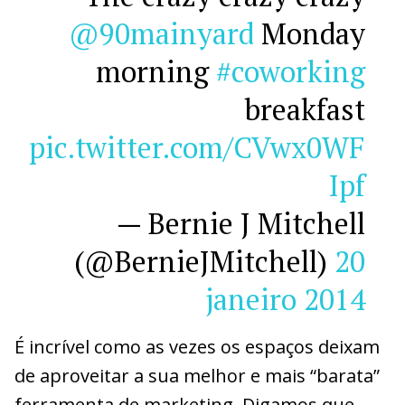
@90mainyard
Monday
morning
#coworking
breakfast
pic.twitter.com/CVwx0WF
Ipf
— Bernie J Mitchell
(@BernieJMitchell)
20
janeiro 2014
É incrível como as vezes os espaços deixam
de aproveitar a sua melhor e mais “barata”
ferramenta de marketing. Digamos que