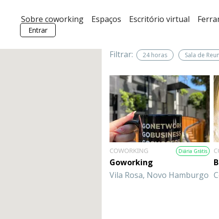
Sobre coworking
Espaços
Escritório virtual
Ferr
Entrar
Filtrar:
24 horas
Sala de Reu
COWORKING
C
Diária Grátis
Goworking
B
Vila Rosa, Novo Hamburgo
C