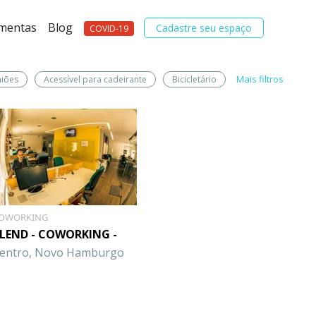
amentas
Blog
Cadastre seu espaço
COVID-19
Mais filtros
niões
Acessível para cadeirante
Bicicletário
OWORKING
LEND - COWORKING -
entro, Novo Hamburgo