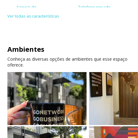
Serviço de
Telefone privado
secretariado
Ver todas as características
Acessível para
Bicicletário
cadeirante
Aceita cartões de
Internet de alta
Ambientes
crédito/débito
velocidade
Conheça as diversas opções de ambientes que esse espaço
Ar-condicionado
Cadeiras ergonômicas
oferece.