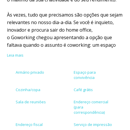
Às vezes, tudo que precisamos são opções que sejam
relevantes no nosso dia-a-dia. Se você é inquieto,
inovador e procura sair do home office,
o Goworking chegou apresentando a opção que
faltava quando o assunto é coworking: um espaço
descolado e realmente diferenciado que combina
Leia mais
com você.
Armário privado
Espaço para
Aqui unimos pessoas engajadas, inquietas,
convivência
empreendedoras e inteligentes, caminhando juntas
para o mesmo objetivo, sempre em busca de
Cozinha/copa
Café grátis
crescimento e inovação em seus negócios. Se você se
Sala de reuniões
Endereço comercial
identifica com essas características, aqui é o lugar
(para
certo para você.
correspondência)
Endereço fiscal
Serviço de impressão