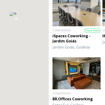
10
COWORKING
C
Diária Grátis
iSpaces Coworking -
H
Jardim Goiás
J
Jardim Goiás, Goiânia
COWORKING
BR.Offices Coworking
Setor Sul, Goiânia