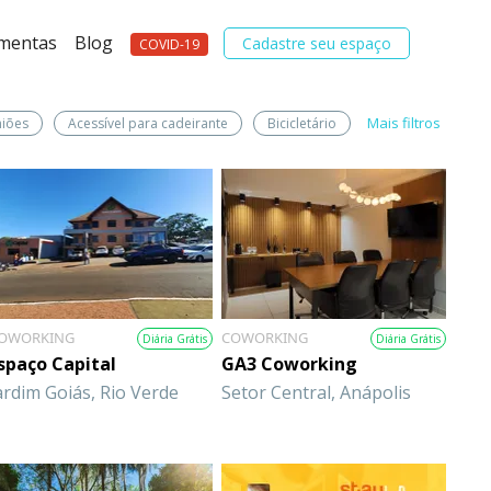
amentas
Blog
Cadastre seu espaço
COVID-19
Mais filtros
niões
Acessível para cadeirante
Bicicletário
OWORKING
COWORKING
Diária Grátis
Diária Grátis
spaço Capital
GA3 Coworking
ardim Goiás, Rio Verde
Setor Central, Anápolis