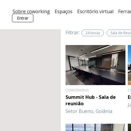
Sobre coworking
Espaços
Escritório virtual
Ferr
Entrar
Filtrar:
24 horas
Sala de Reu
COWORKING
C
Summit Hub - Sala de
E
reunião
J
Setor Bueno, Goiânia