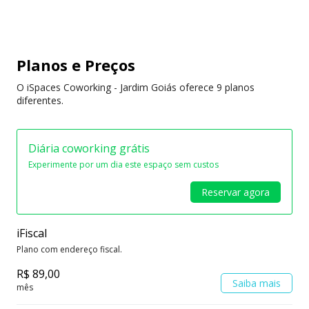
Acessível para
Aceita cartões de
cadeirante
crédito/débito
Aluga computadores
Internet de alta
Planos e Preços
velocidade
O iSpaces Coworking - Jardim Goiás oferece 9 planos
Internet redundante
Ar-condicionado
diferentes.
Cadeiras ergonômicas
Diária coworking grátis
Experimente por um dia este espaço sem custos
Reservar agora
iFiscal
Plano com endereço fiscal.
R$ 89,00
Saiba mais
mês