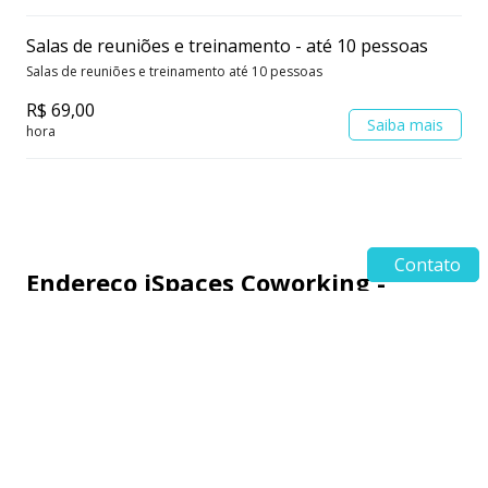
Salas de reuniões e treinamento - até 10 pessoas
Salas de reuniões e treinamento até 10 pessoas
R$ 69,00
Saiba mais
hora
Contato
Endereço iSpaces Coworking -
Jardim Goiás
Rua 72, n. 223, Ed. QS Tower, 15º Andar, Salas 1507 a 1509,
Jardim Goiás, Goiânia/GO