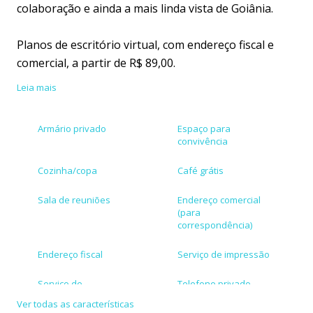
colaboração e ainda a mais linda vista de Goiânia.
Planos de escritório virtual, com endereço fiscal e
comercial, a partir de R$ 89,00.
Leia mais
O melhor custo x benefício de Goiânia disparado!
Armário privado
Espaço para
convivência
Cozinha/copa
Café grátis
Sala de reuniões
Endereço comercial
(para
correspondência)
Endereço fiscal
Serviço de impressão
Serviço de
Telefone privado
secretariado
Ver todas as características