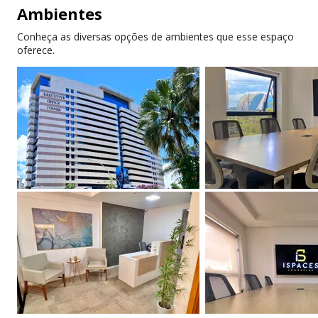
Internet de alta
Ar-condicionado
Ambientes
velocidade
Conheça as diversas opções de ambientes que esse espaço
Eventos para
Cadeiras ergonômicas
oferece.
membros