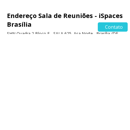
Endereço Sala de Reuniões - iSpaces
Brasília
Contato
SHN Quadra 2 Bloco F - SALA 625, Asa Norte , Brasília /DF