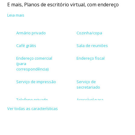
E mais, Planos de escritório virtual, com endereço
fiscal e comercial, a partir de R$ 79,00.
Leia mais
O melhor custo x benefício de Brasília disparado!
Armário privado
Cozinha/copa
Café grátis
Sala de reuniões
Endereço comercial
Endereço fiscal
(para
correspondência)
Serviço de impressão
Serviço de
secretariado
Telefone privado
Acessível para
cadeirante
Ver todas as características
Bicicletário
Aceita cartões de
crédito/débito