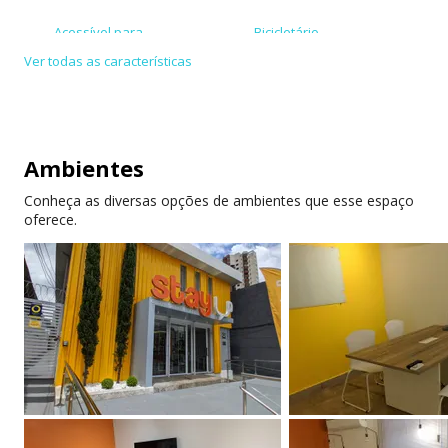
Acessível para
Bicicletário
cadeirante
Ver todas as características
Aceita cartões de
Internet de alta
crédito/débito
velocidade
Ar-condicionado
Eventos para
Ambientes
membros
Conheça as diversas opções de ambientes que esse espaço
Cadeiras ergonômicas
Permite animais
oferece.