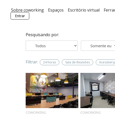
Sobre coworking
Espaços
Escritório virtual
Ferr
Entrar
Pesquisando por:
Filtrar:
24 horas
Sala de Reuniões
Acessível 
COWORKING
COWORKING