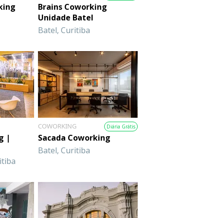
king
Brains Coworking
Unidade Batel
Batel, Curitiba
COWORKING
Diária Grátis
g |
Sacada Coworking
Batel, Curitiba
itiba