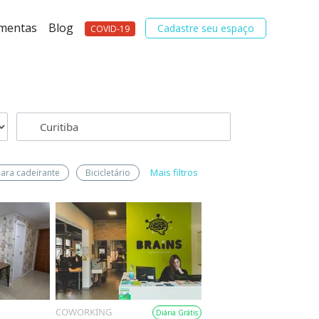
amentas
Blog
Cadastre seu espaço
COVID-19
Mais filtros
para cadeirante
Bicicletário
COWORKING
Diária Grátis