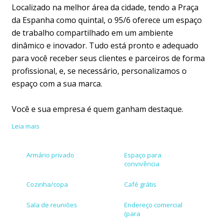
Localizado na melhor área da cidade, tendo a Praça
da Espanha como quintal, o 95/6 oferece um espaço
de trabalho compartilhado em um ambiente
dinâmico e inovador. Tudo está pronto e adequado
para você receber seus clientes e parceiros de forma
profissional, e, se necessário, personalizamos o
espaço com a sua marca.
Você e sua empresa é quem ganham destaque.
Leia mais
Para o 95/6, o coworking é uma realidade que
possibilita conexões, idéias, criações e networking;
Armário privado
Espaço para
promovendo e realizando sonhos...
convivência
Cozinha/copa
Café grátis
Sala de reuniões
Endereço comercial
(para