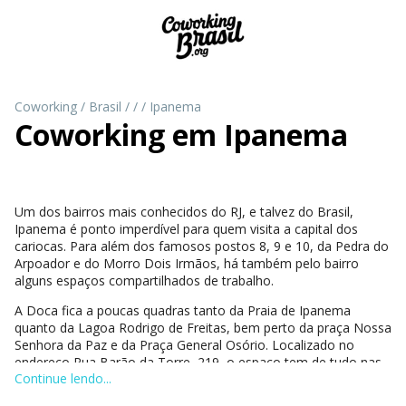
Coworking
/
Brasil
/
/
/
Ipanema
Coworking em
Ipanema
Um dos bairros mais conhecidos do RJ, e talvez do Brasil,
Ipanema é ponto imperdível para quem visita a capital dos
cariocas. Para além dos famosos postos 8, 9 e 10, da Pedra do
Arpoador e do Morro Dois Irmãos, há também pelo bairro
alguns espaços compartilhados de trabalho.
A Doca fica a poucas quadras tanto da Praia de Ipanema
quanto da Lagoa Rodrigo de Freitas, bem perto da praça Nossa
Senhora da Paz e da Praça General Osório. Localizado no
endereço Rua Barão da Torre, 219, o espaço tem de tudo nas
Continue lendo...
redondezas, facilitando a vida dos coworkers. Dá para dar
aquela caminhada pela orla no horário de almoço, tomar uma