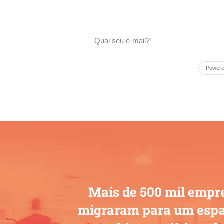
Power
Mais de 500 mil empr
migraram para um espa