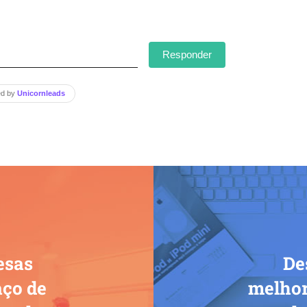
Responder
ed by
Unicornleads
esas
De
ço de
melhor