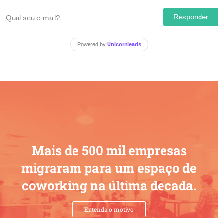
Responder
Powered by
Unicornleads
Mais de 500 mil empresas
migraram para um espaço de
coworking na última decada.
Entenda o motivo