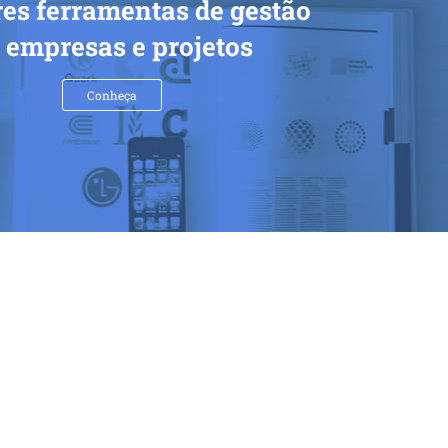
es ferramentas de gestão
 empresas e projetos
Conheça