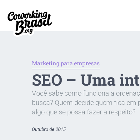
Marketing para empresas
SEO – Uma in
Você sabe como funciona a ordenaç
busca? Quem decide quem fica em pr
algo que se possa fazer a respeito?
Outubro de 2015