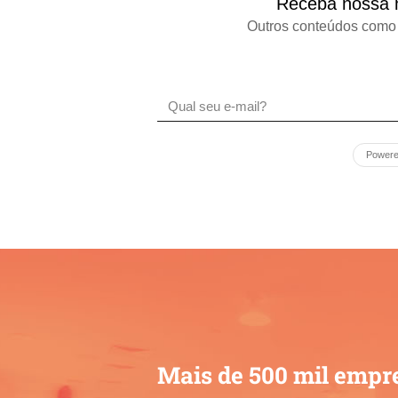
Receba nossa n
Outros conteúdos como 
Power
Mais de 500 mil empr