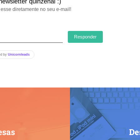
ewsletter quinzenal :)
esse diretamente no seu e-mail!
Responder
ed by
Unicornleads
esas
De