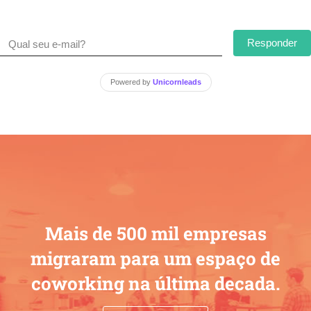
Responder
Powered by
Unicornleads
Mais de 500 mil empresas
migraram para um espaço de
coworking na última decada.