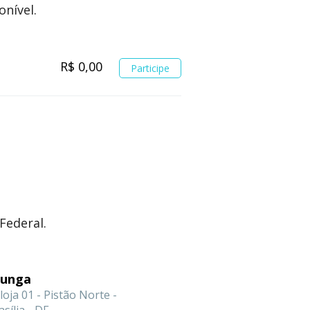
onível.
R$ 0,00
Participe
Federal.
Gunga
loja 01 - Pistão Norte -
sília - DF