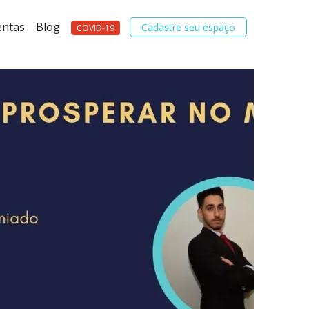
entas
Blog
Cadastre seu espaço
COVID-19