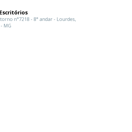
Escritórios
torno n°7218 - 8° andar - Lourdes,
 - MG