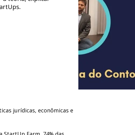
tartUps.
cas jurídicas, econômicas e
a StartUp Farm, 74% das