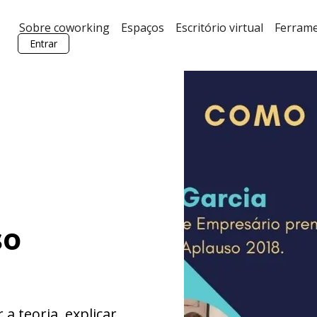
Sobre coworking
Espaços
Escritório virtual
Ferram
Entrar
so
a teoria, explicar