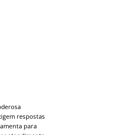
oderosa
xigem respostas
rramenta para