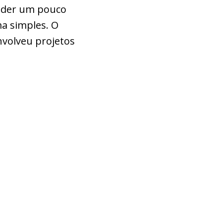
ender um pouco
a simples. O
nvolveu projetos
.