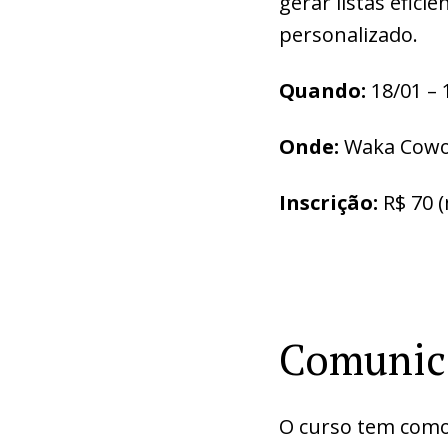
gerar listas efici
personalizado.
Quando:
18/01 – 
Onde:
Waka Cowor
Inscrição:
R$ 70 
Comunica
O curso tem como 