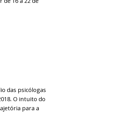
 de 16 a 22 de
lio das psicólogas
2018. O intuito do
ajetória para a