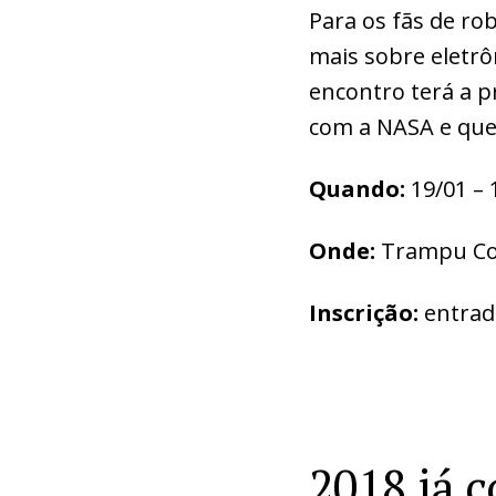
Para os fãs de r
mais sobre eletrô
encontro terá a p
com a NASA e que 
Quando:
19/01 – 
Onde:
Trampu Cow
Inscrição:
entrad
2018 já 