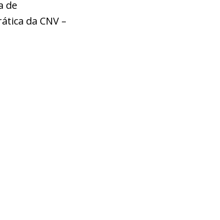
a de
rática da CNV –