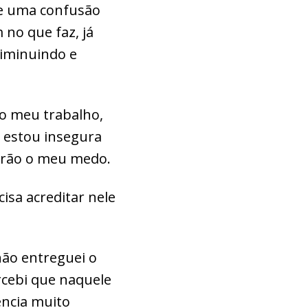
de uma confusão
 no que faz, já
diminuindo e
o meu trabalho,
 estou insegura
tirão o meu medo.
isa acreditar nele
não entreguei o
rcebi que naquele
ência muito