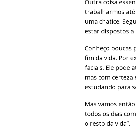
Outra coisa essen
trabalharmos até o
uma chatice. Seg
estar dispostos 
Conheço poucas p
fim da vida. Por 
faciais. Ele pode 
mas com certeza e
estudando para s
Mas vamos então a
todos os dias co
o resto da vida”.