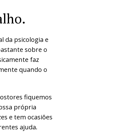
alho.
l da psicologia e
bastante sobre o
sicamente faz
lmente quando o
ostores fiquemos
ossa própria
zes e tem ocasiões
rentes ajuda.