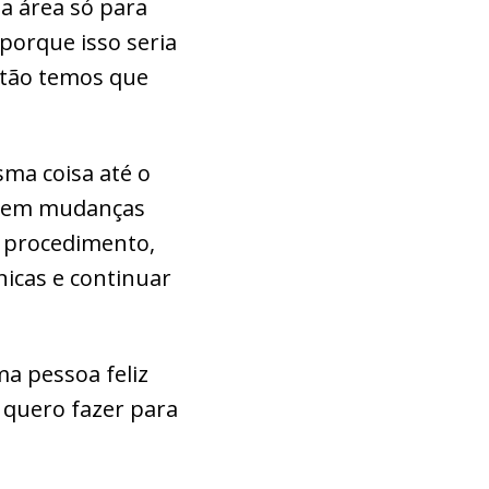
ma área só para
 porque isso seria
ntão temos que
ma coisa até o
ta em mudanças
de procedimento,
nicas e continuar
a pessoa feliz
 quero fazer para