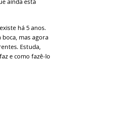
e ainda está
xiste há 5 anos.
 a boca, mas agora
entes. Estuda,
az e como fazê-lo