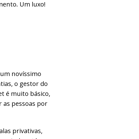
mento. Um luxo!
o um novíssimo
ias, o gestor do
t é muito básico,
r as pessoas por
las privativas,