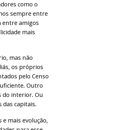
cadores como o
amos sempre entre
a entre amigos
icidade mais
rio, mas não
iás, os próprios
ntados pelo Censo
ficiente. Outro
do interior. Ou
 das capitais.
 e mais evolução,
dades para esse