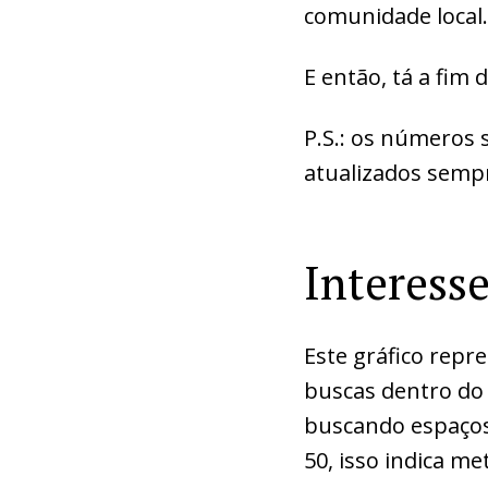
comunidade local.
E então, tá a fim
P.S.: os números
atualizados semp
Interess
Este gráfico repr
buscas dentro do
buscando espaços
50, isso indica m