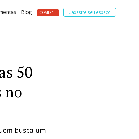
amentas
Blog
Cadastre seu espaço
COVID-19
as 50
s no
 quem busca um