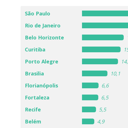
São Paulo
Rio de Janeiro
Belo Horizonte
Curitiba
1
Porto Alegre
14
Brasilia
10,1
Florianópolis
6,6
Fortaleza
6,5
Recife
5,5
Belém
4,9