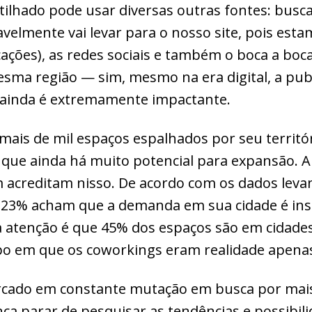
tilhado pode usar diversas outras fontes: bus
velmente vai levar para o nosso site, pois est
cações), as redes sociais e também o boca a boc
ma região — sim, mesmo na era digital, a publ
ainda é extremamente impactante.
i mais de mil espaços espalhados por seu territó
que ainda há muito potencial para expansão. Al
acreditam nisso. De acordo com os dados leva
 23% acham que a demanda em sua cidade é insu
atenção é que 45% dos espaços são em cidades 
mpo em que os coworkings eram realidade apenas
cado em constante mutação em busca por mais
 parar de pesquisar as tendências e possibili