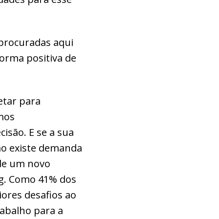
 procuradas aqui
orma positiva de
etar para
mos
isão. E se a sua
não existe demanda
 de um novo
ng. Como 41% dos
ores desafios ao
rabalho para a