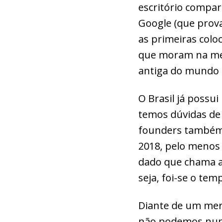
escritório compar
Google (que prova
as primeiras colo
que moram na mes
antiga do mundo 
O Brasil já possu
temos dúvidas de 
founders também 
2018, pelo menos
dado que chama a 
seja, foi-se o te
Diante de um mer
não podemos nunca