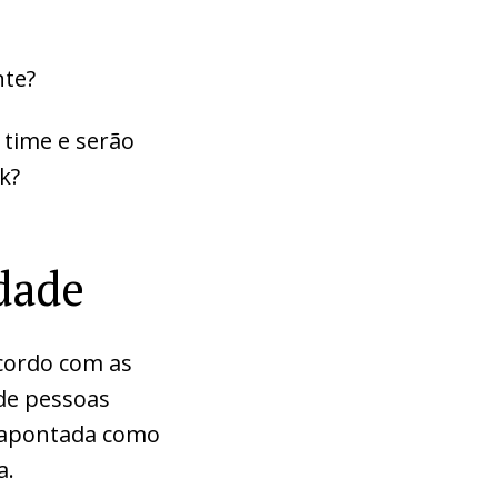
nte?
time e serão
k?
dade
acordo com as
de pessoas
r apontada como
a.