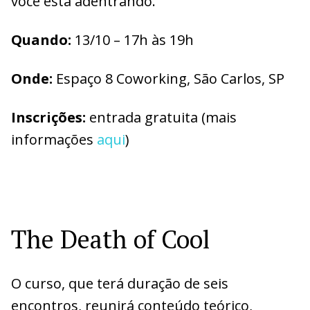
você está adentrando.
Q
uando:
13/10 – 17h às 19h
O
nde:
Espaço 8 Coworking, São Carlos, SP
I
nscrições:
entrada gratuita (mais
informações
aqui
)
The Death of Cool
O curso, que terá duração de seis
encontros, reunirá conteúdo teórico,