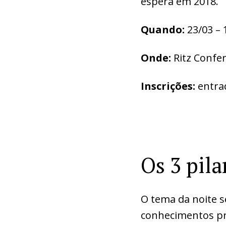
espera em 2018.
Quando:
23/03 – 
Onde:
Ritz Confer
Inscrições:
entra
Os 3 pil
O tema da noite s
conhecimentos pr