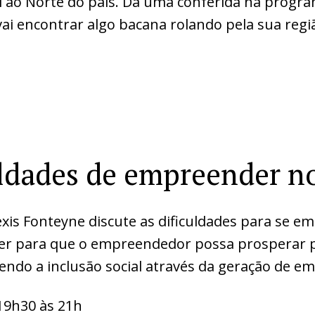
l ao Norte do país. Dá uma conferida na progr
ai encontrar algo bacana rolando pela sua regi
uldades de empreender no
exis Fonteyne discute as dificuldades para se 
fazer para que o empreendedor possa prosperar
ndo a inclusão social através da geração de e
19h30 às 21h