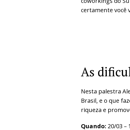
coworkings do Su
certamente você v
As dific
Nesta palestra Al
Brasil, e o que 
riqueza e promove
Quando:
20/03 – 