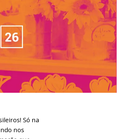
ileiros! Só na
endo nos