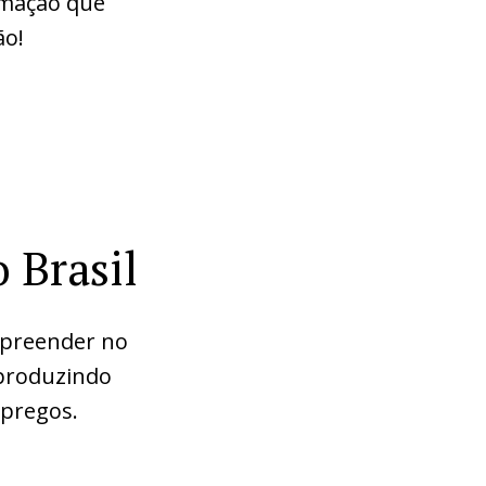
amação que
ão!
 Brasil
empreender no
 produzindo
mpregos.