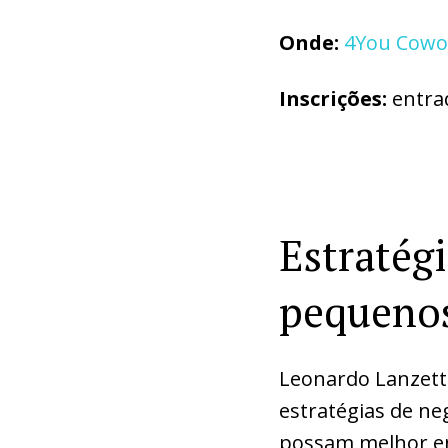
Onde:
4You Cowo
Inscrições:
entra
Estratég
pequenos
Leonardo Lanzett
estratégias de ne
possam melhor en