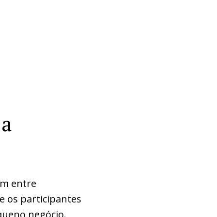
 a
um entre
e os participantes
queno negócio.