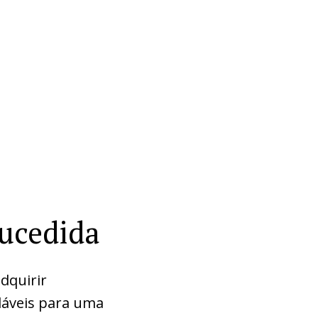
sucedida
dquirir
dáveis para uma