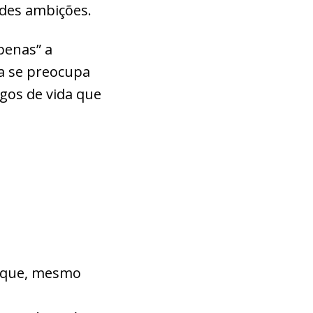
ndes ambições.
penas” a
la se preocupa
igos de vida que
a que, mesmo