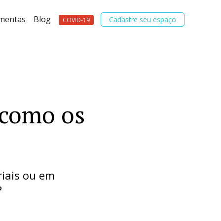
amentas
Blog
Cadastre seu espaço
COVID-19
 como os
riais ou em
?