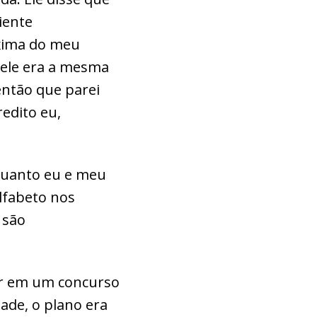
iente
óxima do meu
 dele era a mesma
então que parei
edito eu,
quanto eu e meu
lfabeto nos
são
ar em um concurso
dade, o plano era