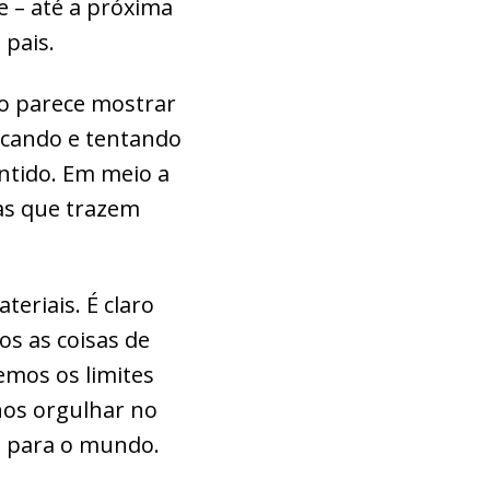
e – até a próxima
 pais.
o parece mostrar
scando e tentando
ntido. Em meio a
as que trazem
eriais. É claro
s as coisas de
emos os limites
nos orgulhar no
o para o mundo.