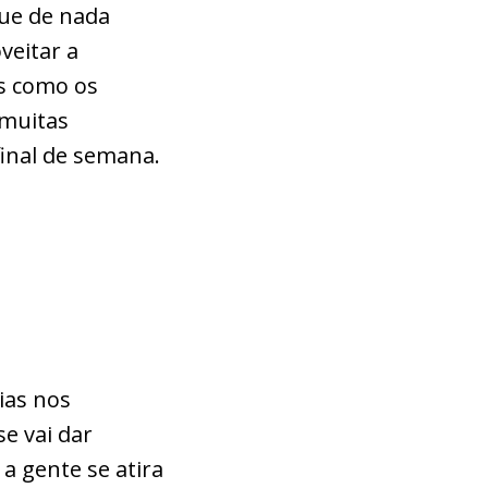
ue de nada
veitar a
s como os
 muitas
final de semana.
ias nos
e vai dar
 a gente se atira