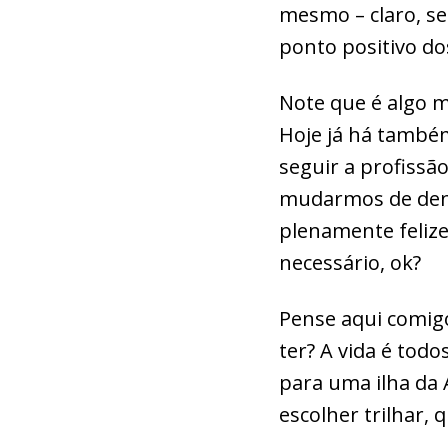
mesmo – claro, s
ponto positivo d
Note que é algo m
Hoje já há també
seguir a profiss
mudarmos de denti
plenamente felize
necessário, ok?
Pense aqui comigo
ter? A vida é todo
para uma ilha da 
escolher trilhar, 