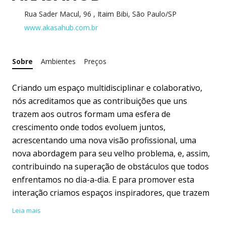
Rua Sader Macul, 96 , Itaim Bibi, São Paulo/SP
www.akasahub.com.br
Sobre
Ambientes
Preços
Criando um espaço multidisciplinar e colaborativo,
nós acreditamos que as contribuições que uns
trazem aos outros formam uma esfera de
crescimento onde todos evoluem juntos,
acrescentando uma nova visão profissional, uma
nova abordagem para seu velho problema, e, assim,
contribuindo na superação de obstáculos que todos
enfrentamos no dia-a-dia. E para promover esta
interação criamos espaços inspiradores, que trazem
todo o charme e tranquilidade de uma vila silenciosa
Leia mais
e sossegada, ao mesmo tempo em que se localiza no