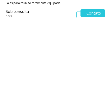
Salas para reunião totalmente equipada.
Sob consulta
Contato
Saiba mais
hora
Sala Privativa 07 pessoas
Sala Privativa até 07 pessoas. 100% personalizável
R$ 10.000,00
Saiba mais
mês
Sala privativa 22 pessoas
Sala privativa 22 pessoas. 100% personalizável
R$ 23.000,00
Saiba mais
mês