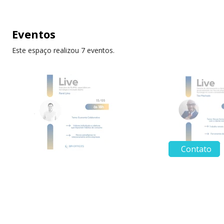
Eventos
Este espaço realizou 7 eventos.
Contato
15 de junho
8 de junho
Economia colaborativa | LIVE
LIVE sobre:"Nova
BR.Offices
conexão com o cl
atuais"
Convidamos a aceleradora AL4MO para
um super bate-papo sobre economia
Para participar siga 