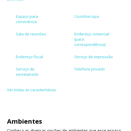
Espaço para
Cozinha/copa
convivência
Sala de reuniões
Endereço comercial
(para
correspondência)
Endereço fiscal
Serviço de impressão
Serviço de
Telefone privado
secretariado
Acessível para
Bicicletário
Ver todas as características
cadeirante
Estacionamento
Aceita cartões de
conveniado
crédito/débito
Ambientes
Atendimento em
Internet de alta
inglês
velocidade
Conheça as diversas opções de ambientes que esse espaço