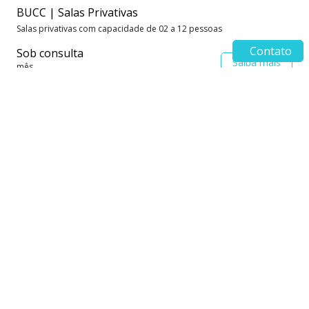
BUCC | Salas Privativas
Salas privativas com capacidade de 02 a 12 pessoas
Contato
Sob consulta
Saiba mais
mês
BUCC | Posto Fixo
Posto fixo em ambiente compartilhado com gaveteiro
R$ 1.500,00
Saiba mais
mês
BUCC | Day Use
Estação de trabalho para utilização por dia
R$ 95,00
Saiba mais
dia