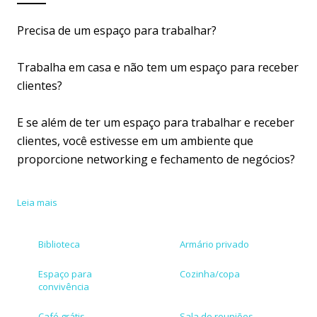
Precisa de um espaço para trabalhar?
Trabalha em casa e não tem um espaço para receber
clientes?
E se além de ter um espaço para trabalhar e receber
clientes, você estivesse em um ambiente que
proporcione networking e fechamento de negócios?
​Em um coworking você encontra uma estrutura bem
Leia mais
planejada e pensada para o trabalho autônomo e
coletivo. Tem a oportunidade de manter e aumentar
Biblioteca
Armário privado
o networking com pessoas de diversas áreas e
estilos. Pode aumentar a produtividade, já que os
Espaço para
Cozinha/copa
ambientes e as trocas feitas no espaço são propícios
convivência
para isso. E tudo isso de maneira mais sustentável e
Café grátis
Sala de reuniões