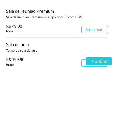
Sala de reunião Premium
Sala de Reunião Premium - 6 a 8p - com TV com HDMI
R$ 49,00
Saiba mais
hora
Sala de aula
Turno de sala de aula
R$ 199,90
Contato
Saiba mais
turno
Diária sala de reunião
Diária sala de reunião 4-6p
R$ 199,00
Saiba mais
dia