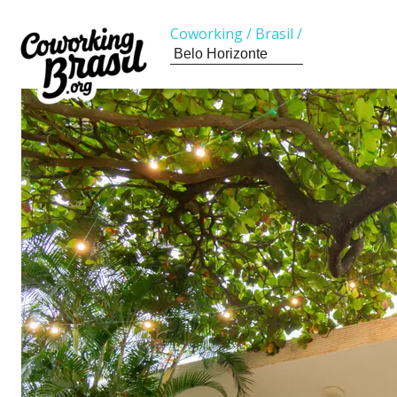
Coworking
/
Brasil
/