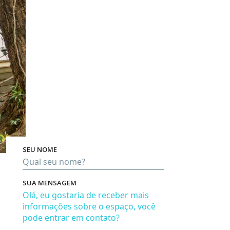
SEU NOME
Pro
SUA MENSAGEM
Em bre