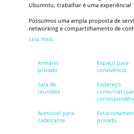
Ubumntu, trabalhar é uma experiência!
Possuímos uma ampla proposta de serviç
networking e compartilhamento de conhe
eventos.
Leia mais
Aqui você tem acesso à uma estrutura 
de apoio, recepção, jardins, eventos, ent
Armário
Espaço para
privado
convivência
E o melhor, estamos localizados na mel
Igrejinha, Casa do Baile, Mineirão e prin
Sala de
Endereço
Avenida liga a Lagoa ao Aeroporto da Pa
reuniões
comercial (pa
Carlos, onde passam os principais meio
correspondênc
Acessível para
Estacionamen
Agende um horário, venha conhecer nos
cadeirante
privado
jeitinho bem mineirinho!