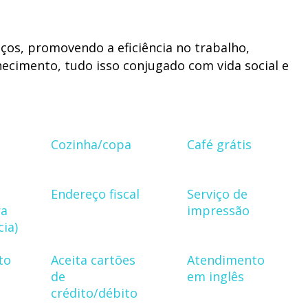
os, promovendo a eficiência no trabalho,
cimento, tudo isso conjugado com vida social e
de quase 1000m² com área de descompressão, copa
re outros.
Cozinha/copa
Café grátis
hor região da Pampulha, a poucos minutos da
cipais cartões postais de Belo Horizonte. Nossa
Endereço fiscal
Serviço de
mpulha e temos fácil acesso pela Av. Antônio
ra
impressão
s de transporte da cidade como o MOVE-BRT.
ia)
to
Aceita cartões
Atendimento
so espaço e tomar um cafézinho coado de um
de
em inglês
crédito/débito