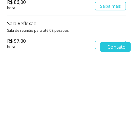
R$ 86,00
Saiba mais
hora
Sala Reflexão
Sala de reunião para até 08 pessoas
R$ 97,00
Saiba mais
Contato
hora
Sala Motivação
Sala de reunião para até 06 pessoas
R$ 86,00
Saiba mais
hora
Endereço COW LAPA