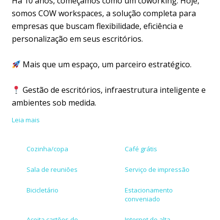
Há 10 anos, começamos como um coworking. Hoje,
somos COW workspaces, a solução completa para
empresas que buscam flexibilidade, eficiência e
personalização em seus escritórios.
Mais que um espaço, um parceiro estratégico.
Gestão de escritórios, infraestrutura inteligente e
ambientes sob medida.
Leia mais
Liberdade para crescer, enquanto cuidamos do
resto.
Cozinha/copa
Café grátis
Em São Paulo, Joinville e Piracicaba, criamos espaços
Sala de reuniões
Serviço de impressão
que impulsionam negócios e conectam pessoas.
Bicicletário
Estacionamento
conveniado
Muito mais que um espaço de trabalho. O espaço
ideal para o seu sucesso. #VemProCoW
Aceita cartões de
Internet de alta