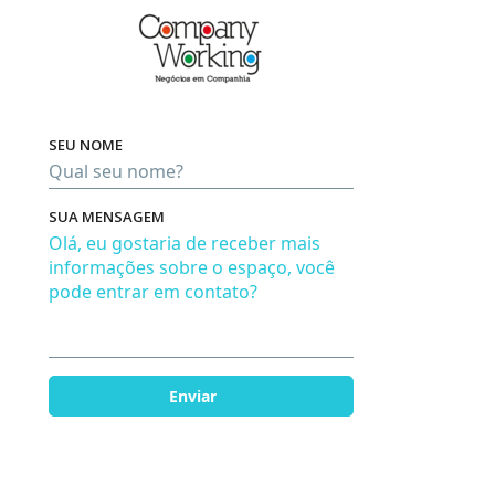
SEU NOME
Pro
SUA MENSAGEM
Em bre
Enviar