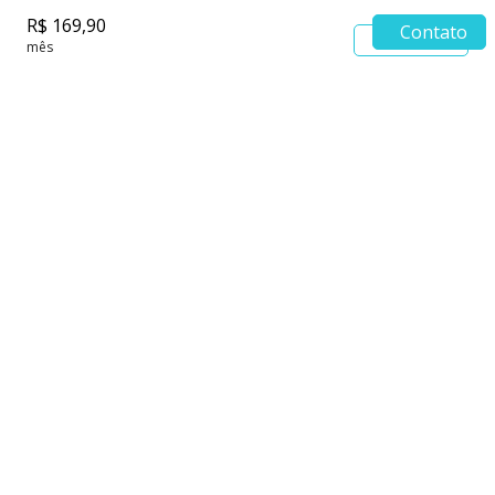
R$ 169,90
Contato
Saiba mais
mês
Endereço Concept Offices - Saúde e
Bem-Estar
Brasil 21, Bloco A, sala 606, Asa Sul, Brasília/DF