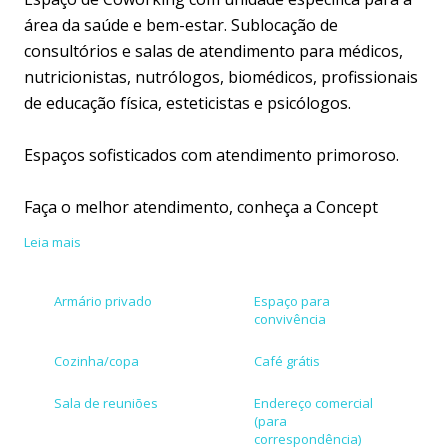
área da saúde e bem-estar. Sublocação de
consultórios e salas de atendimento para médicos,
nutricionistas, nutrólogos, biomédicos, profissionais
de educação física, esteticistas e psicólogos.
Espaços sofisticados com atendimento primoroso.
Faça o melhor atendimento, conheça a Concept
Offices.
Leia mais
Horários determinados e salas fixas.
Armário privado
Espaço para
convivência
Compare os custos de montar e manter seu
consultório ou vir para a Concept Saúde e Bem-Estar.
Cozinha/copa
Café grátis
Sala de reuniões
Endereço comercial
Da forma antiga: Contrato de locação com toda a
(para
exigência da locação comum, gastos de instalações,
correspondência)