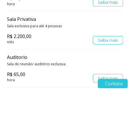
Saiba mais
hora
Sala Privativa
Sala exclusiva para até 4 pessoas
R$ 2.200,00
Saiba mais
mês
Auditorio
Sala de reunião/ auditório exclusiva
R$ 65,00
Saiba mais
hora
Contato
Escritório Virtual
Sua empresa com endereço no centro de Sorocaba
R$ 225,00
Saiba mais
mês