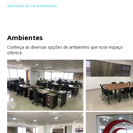
secretariado
Ver todas as características
Telefone privado
Acessível para
cadeirante
Bicicletário
Estacionamento
Ambientes
conveniado
Conheça as diversas opções de ambientes que esse espaço
Estacionamento
Aceita cartões de
oferece.
privado
crédito/débito
Aluga computadores
Atendimento em
inglês
Atendimento em
Atendimento 24 horas
espanhol
Internet de alta
Internet redundante
velocidade
Ar-condicionado
Eventos para
membros