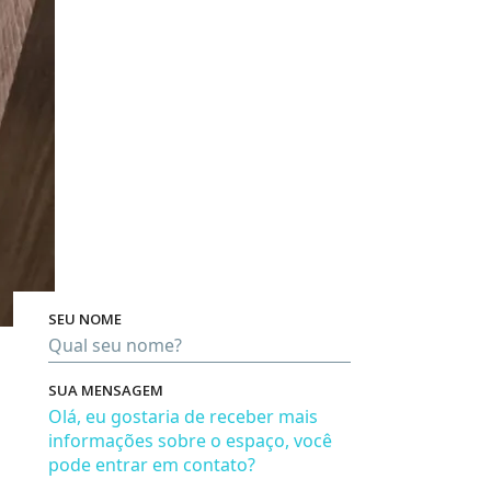
SEU NOME
Óti
SUA MENSAGEM
, exist
este.
mesm