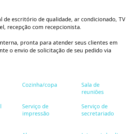
 de escritório de qualidade, ar condicionado, TV
el, recepção com recepcionista.
nterna, pronta para atender seus clientes em
te o envio de solicitação de seu pedido via
tinado para aquela pausa merecida do café.
a uma boa convivência em sociedade temos uma
alidade, respeito e boa vontade, inclusive
Cozinha/copa
Sala de
ios da empresa.
reuniões
l
Serviço de
Serviço de
impressão
secretariado