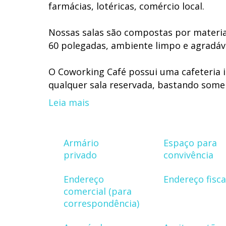
farmácias, lotéricas, comércio local.
Nossas salas são compostas por material
60 polegadas, ambiente limpo e agradáv
O Coworking Café possui uma cafeteria i
qualquer sala reservada, bastando somen
WhatsApp ou indo ao próprio espaço des
Leia mais
Além disso, como passo primordial par
equipe pronta para atendê-los com cordi
Armário
Espaço para
podendo tratar diretamente com os sóc
privado
convivência
Endereço
Endereço fisca
comercial (para
correspondência)