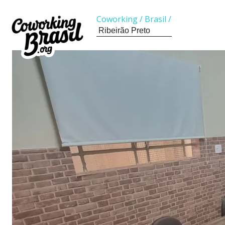
Coworking
/
Brasil
/