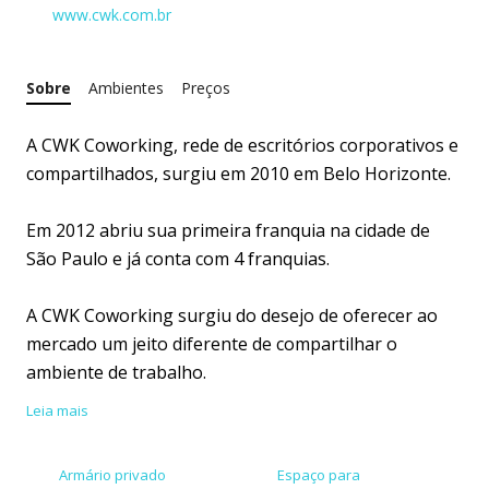
www.cwk.com.br
Sobre
Ambientes
Preços
A CWK Coworking, rede de escritórios corporativos e
compartilhados, surgiu em 2010 em Belo Horizonte.
Em 2012 abriu sua primeira franquia na cidade de
São Paulo e já conta com 4 franquias.
A CWK Coworking surgiu do desejo de oferecer ao
mercado um jeito diferente de compartilhar o
ambiente de trabalho.
Leia mais
Nosso objetivo é oferecer serviços que
proporcionem agilidade na área operacional das
Armário privado
Espaço para
empresas bem como disponibilizar uma