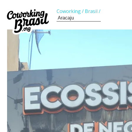
Coworking
/
Brasil
/