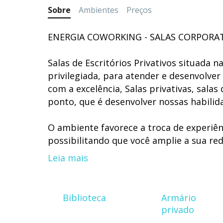
Sobre
Ambientes
Preços
ENERGIA COWORKING - SALAS CORPORATI
Salas de Escritórios Privativos situada 
privilegiada, para atender e desenvolver
com a excelência, Salas privativas, sala
ponto, que é desenvolver nossas habili
O ambiente favorece a troca de experiên
possibilitando que você amplie a sua re
negócios.
Leia mais
ENERGIA COWORKING - SALAS CORPORATIVA
que sonha em abrir o seu próprio escrit
Biblioteca
Armário
privado
• Reduza o seu custo operacional.