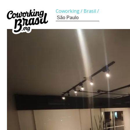
Coworking
/
Brasil
/