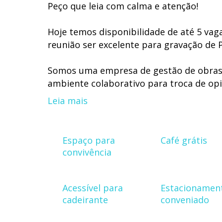
Peço que leia com calma e atenção!
Hoje temos disponibilidade de até 5 vaga
reunião ser excelente para gravação de 
Somos uma empresa de gestão de obras 
ambiente colaborativo para troca de op
desempenhados em conjunto, um suporte 
Leia mais
Algumas áreas profissionais que gostarí
Espaço para
Café grátis
- Arquitetura / Engenharia (focado em pr
convivência
- Marketing Digital (focado em gestão de
Acessível para
Estacionamen
- Produtor de conteúdo Digital
cadeirante
conveniado