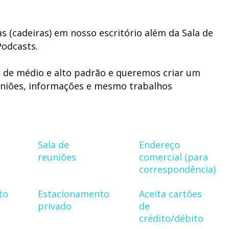
s (cadeiras) em nosso escritório além da Sala de
Podcasts.
de médio e alto padrão e queremos criar um
iniões, informações e mesmo trabalhos
operacional por parte da nossa secretária.
amos de ter ao nosso lado:
Sala de
Endereço
ojetos)
reuniões
comercial (para
correspondência)
 tráfego)
to
Estacionamento
Aceita cartões
privado
de
crédito/débito