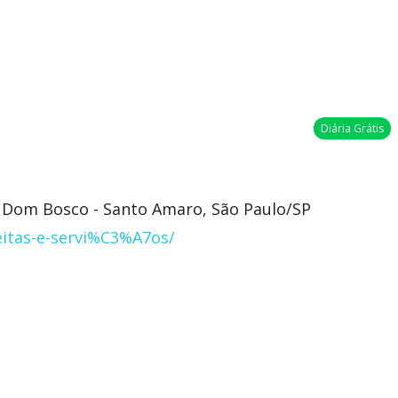
Diária Grátis
. Dom Bosco - Santo Amaro, São Paulo/SP
itas-e-servi%C3%A7os/