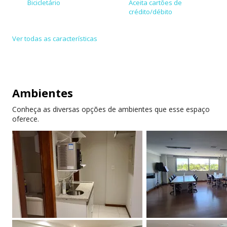
Bicicletário
Aceita cartões de
crédito/débito
Internet de alta
Ar-condicionado
Ver todas as características
velocidade
Ambientes
Conheça as diversas opções de ambientes que esse espaço
oferece.