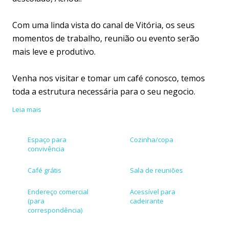
Com uma linda vista do canal de Vitória, os seus
momentos de trabalho, reunião ou evento serão
mais leve e produtivo.
Venha nos visitar e tomar um café conosco, temos
toda a estrutura necessária para o seu negocio.
Leia mais
Ficamos em uma localização estratégica, entre a
Praia do Canto e a Reta da Penha, facil acesso, a
Espaço para
Cozinha/copa
hotéis, restaurantes e padaria.
convivência
Café grátis
Sala de reuniões
Endereço comercial
Acessível para
(para
cadeirante
correspondência)