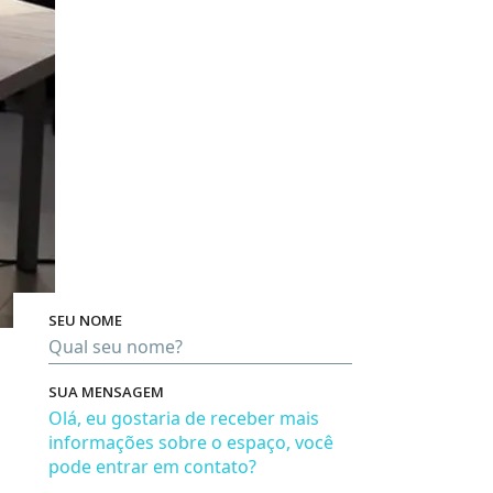
SEU NOME
Pro
SUA MENSAGEM
Em bre