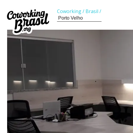
Coworking
/
Brasil
/