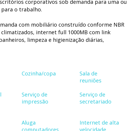
scritórios corporativos sob demanda para uma ou
 para o trabalho.
emanda com mobiliário construído conforme NBR
climatizados, internet full 1000MB com link
banheiros, limpeza e higienização diárias,
 full 24/7 independente, despesas condominiais e
stos e despesas com manutenção e conservação.
do município e do estado, com entrega dos
Cozinha/copa
Sala de
itos legais e prontos para operar.
reuniões
 para o trabalho. Não temos espaço para festas,
l
Serviço de
Serviço de
, cafeteria, não temos muvuca. Aqui você entra e
impressão
secretariado
Aluga
Internet de alta
derno de Porto Velho, e contempla os principais
computadores
velocidade