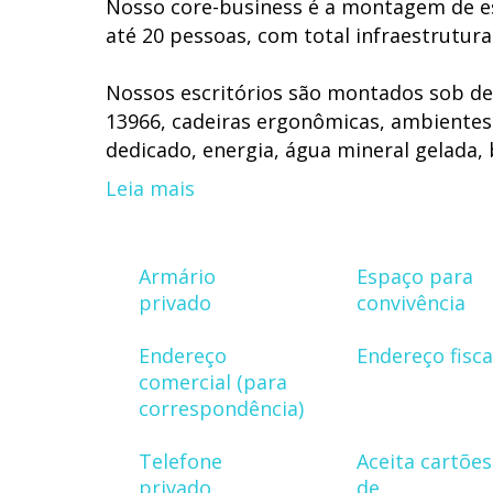
Nosso core-business é a montagem de e
até 20 pessoas, com total infraestrutura
Nossos escritórios são montados sob d
13966, cadeiras ergonômicas, ambientes 
dedicado, energia, água mineral gelada, 
ambientes externos monitorados, acesso
Leia mais
IPTU incluídos, assim como todos os cu
Somos o único a atender às legislações 
Armário
Espaço para
escritórios montados conforme os requis
privado
convivência
HUB Offices é um espaço exclusivamente
Endereço
Endereço fisca
encontros de grupos, não temos barzinho
comercial (para
trabalha com tranquilidade e segurança.
correspondência)
Telefone
Aceita cartões
HUB Offices é o business center mais mo
privado
de