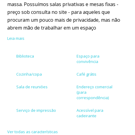
massa. Possuímos salas privativas e mesas fixas -
preço sob consulta no site - para aqueles que
procuram um pouco mais de privacidade, mas não
abrem mão de trabalhar em um espaço
compartilhado. Além de uma varanda super
Leia mais
aconchegante para tomar um café e realizar
reuniões informais.
Biblioteca
Espaço para
convivência
O Impact Hub é um espaço de trabalho conectado
local e globalmente a um ecossistema de pessoas,
Cozinha/copa
Café grátis
inspirações e recursos para concretizar ideias
Sala de reuniões
Endereço comercial
empreendedoras de impacto sustentável.
(para
correspondência)
Nossa proposta é conectar empreendedores de
Serviço de impressão
Acessível para
impacto em um mesmo espaço e impulsionar seus
cadeirante
projetos através de uma rotina de colaborações e
Bicicletário
Estacionamento
programas de conteúdo significativo.
Ver todas as características
conveniado