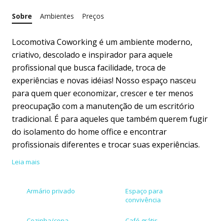
Sobre
Ambientes
Preços
Locomotiva Coworking é um ambiente moderno,
criativo, descolado e inspirador para aquele
profissional que busca facilidade, troca de
experiências e novas idéias! Nosso espaço nasceu
para quem quer economizar, crescer e ter menos
preocupação com a manutenção de um escritório
tradicional. É para aqueles que também querem fugir
do isolamento do home office e encontrar
profissionais diferentes e trocar suas experiências.
Leia mais
Advogados, publicitários, arquitetos,... quanto mais
diverso melhor! A Locomotiva oferece um ambiente
Armário privado
Espaço para
inovador no centro da cidade e total estrutura para
convivência
estes profissionais produzirem mais. Contamos com
Cozinha/copa
Café grátis