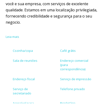
você e sua empresa, com serviços de excelente
qualidade. Estamos em uma localização privilegiada,
fornecendo credibilidade e segurança para o seu
negocio.
Nosso espaço é o mais confortável e autônomo do
Leia mais
mercado!
Cozinha/copa
Café grátis
Localizado em uma das melhores regiões de SP,
estamos em Pinheiros, um local que oferece um
Sala de reuniões
Endereço comercial
espaço amplo, bem decorado e fácil acesso as
(para
correspondência)
principais vias e transporte. Totalmente Feito para
ser seu próximo e único endereço corporativo,
Endereço fiscal
Serviço de impressão
equipados com salas de reunião, copa seca, recepção
Serviço de
Telefone privado
e café de uso livre.
secretariado
Um ambiente descontraído e profissional para sua
Acessível para
Bicicletário